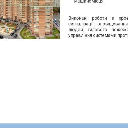
машиномісця
Виконані роботи з про
сигналізації, оповіщуван
людей, газового пожежо
управління системами прот