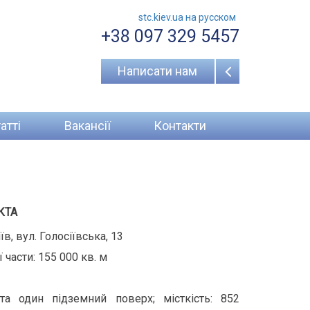
stc.kiev.ua на русcком
+38 097 329 5457
Написати нам
атті
Вакансії
Контакти
КТА
в, вул. Голосіївська, 13
части: 155 000 кв. м
та один підземний поверх; місткість: 852