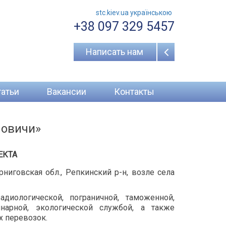
stc.kiev.ua українською
+38 097 329 5457
Написать нам
татьи
Вакансии
Контакты
ловичи»
ЕКТА
ниговская обл., Репкинский р-н, возле села
адиологической, пограничной, таможенной,
инарной, экологической службой, а также
 перевозок.