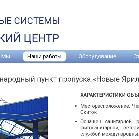
ЫЕ СИСТЕМЫ
КИЙ ЦЕНТР
Мы
Наши работы
Оборудование
С
ародный пункт пропуска «Новые Яри
ХАРАКТЕРИСТИКИ ОБЪ
Месторасположение: Чер
Скиток
Оснащен санитарной, р
фитосанитарной, ветер
службой международных