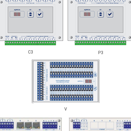
C3
P3
V