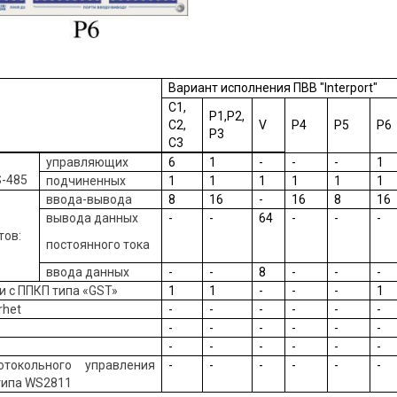
Вариант исполнения ПВВ "
Interport"
C1,
а
Р1,
Р2
,
C2
,
V
P4
P5
P6
Р3
C3
управляющих
6
1
-
-
-
1
S-485
подчиненных
1
1
1
1
1
1
ввода-вывода
8
16
-
16
8
16
вывода данных
-
-
64
-
-
-
тов:
постоянного тока
ввода данных
-
-
8
-
-
-
и с ППКП типа «GST»
1
1
-
-
-
1
rhet
-
-
-
-
-
-
-
-
-
-
-
-
-
-
-
-
-
-
отокольного управления
-
-
-
-
-
-
типа WS2811