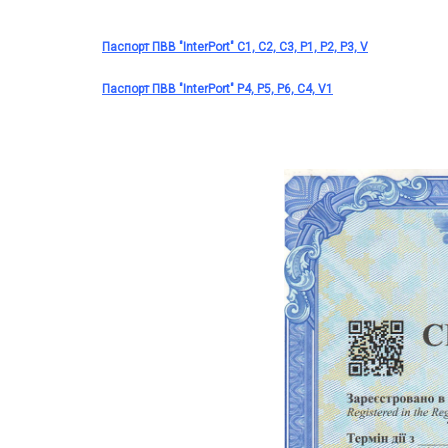
Паспорт ПВВ "InterPort" C1, C2, C3, P1, P2, P3, V
Паспорт ПВВ "InterPort" Р4, Р5, Р6, С4, V1