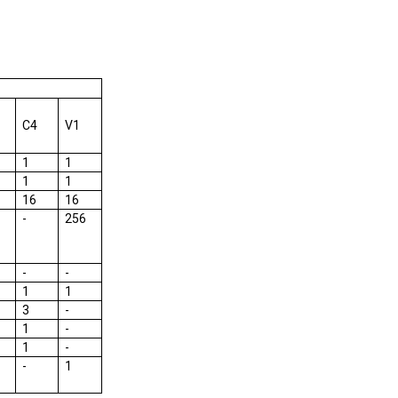
C4
V1
1
1
1
1
16
16
-
256
-
-
1
1
3
-
1
-
1
-
-
1