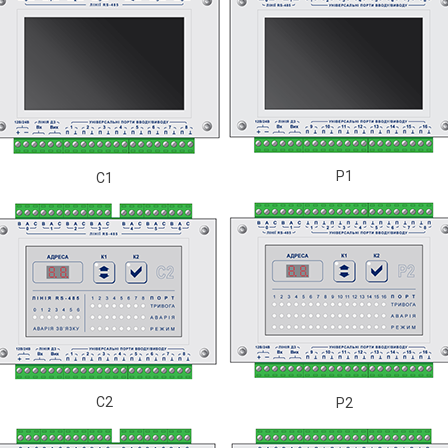
P1
C1
C2
P2