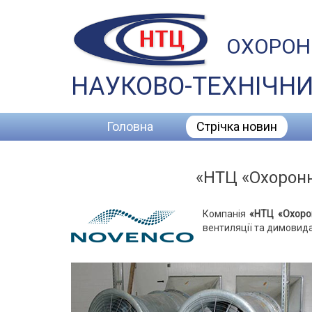
ОХОРОН
НАУКОВО-ТЕХНІЧНИ
Головна
Стрічка новин
«НТЦ «Охоронн
Компанія
«НТЦ «Охоро
вентиляції та димовид