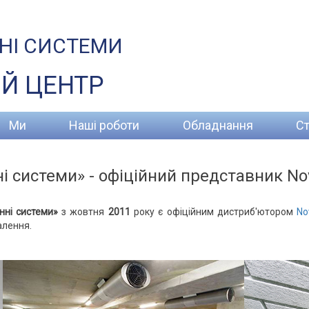
НІ СИСТЕМИ
Й ЦЕНТР
Ми
Наші роботи
Обладнання
Ст
і системи» - офіційний представник Nov
нні системи»
з жовтня
2011
року є офіційним дистриб'ютором
No
алення.