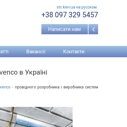
stc.kiev.ua на русcком
+38 097 329 5457
Написати нам
атті
Вакансії
Контакти
enco в Україні
venco
- провідного розробника і виробника систем