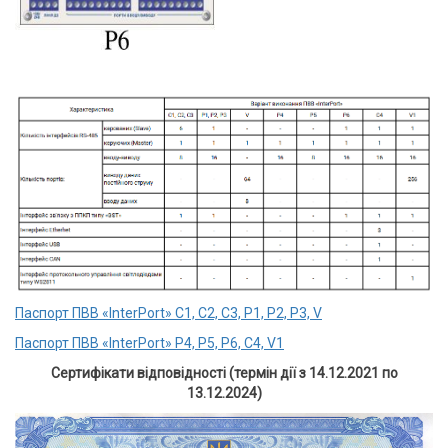
Паспорт ПВВ «InterPort» C1, C2, C3, P1, P2, P3, V
Паспорт ПВВ «InterPort» Р4, Р5, Р6, С4, V1
Сертифікати відповідності (термін дії з 14.12.2021 по
13.12.2024)