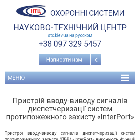
ОХОРОННІ СИСТЕМИ
НАУКОВО-ТЕХНІЧНИЙ ЦЕНТР
stc.kiev.ua на русcком
+38 097 329 5457
Написати нам
МЕНЮ
Пристрій вводу-виводу сигналів
диспетчеризації систем
протипожежного захисту «InterPort»
Пристрої вводу-виводу сигналів диспетчеризації систем
протипожежного захисту (ПВВ) «InterPort» виконують функції