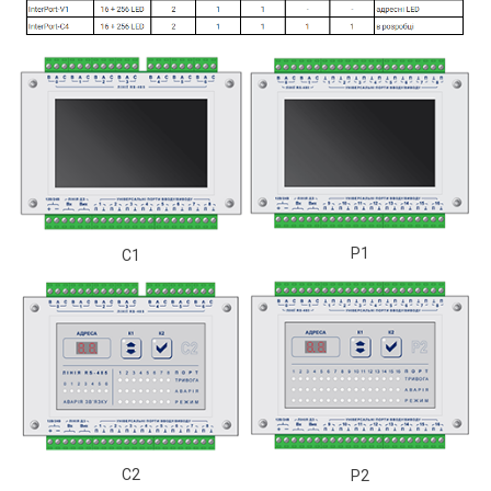
P1
C1
C2
P2